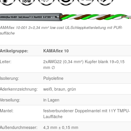
AMAflex 10-001 3×0,34 mm² low cost UL-Schleppkettenleitung mit PUR-
auffläche
Artikelgruppe:
KAMA
flex
10
Leiter:
2xAWG22 (0,34 mm²) Kupfer blank 19×0,15
mm ∅
Isolierung:
Polyolefine
Aderkennzeichnung:
weiß, braun, grün
Verseilung:
in Lagen
Mantel:
festverbundener Doppelmantel mit 11Y TMPU-
Lauffläche
Außendurchmesser:
4,3 mm ± 0,15 mm