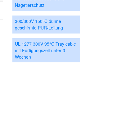
Nagetierschutz
300/300V 150°C dünne
geschirmte PUR-Leitung
UL 1277 300V 95°C Tray cable
mit Fertigungszeit unter 3
Wochen