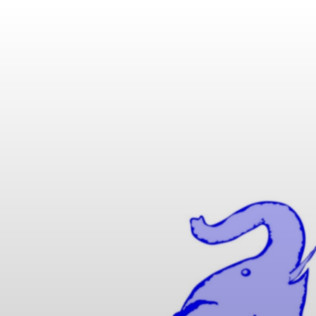
IK MATHUSE GMBH | 
 UL-SPEZIALKABEL