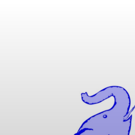
IK MATHUSE GMBH | 
 UL-SPEZIALKABEL