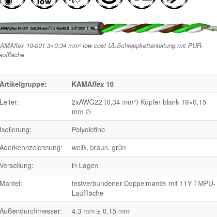
AMAflex 10-001 3×0,34 mm² low cost UL-Schleppkettenleitung mit PUR-
auffläche
Artikelgruppe:
KAMA
flex
10
Leiter:
2xAWG22 (0,34 mm²) Kupfer blank 19×0,15
mm ∅
Isolierung:
Polyolefine
Aderkennzeichnung:
weiß, braun, grün
Verseilung:
in Lagen
Mantel:
festverbundener Doppelmantel mit 11Y TMPU-
Lauffläche
Außendurchmesser:
4,3 mm ± 0,15 mm