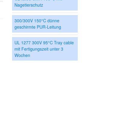
Nagetierschutz
300/300V 150°C dünne
geschirmte PUR-Leitung
UL 1277 300V 95°C Tray cable
mit Fertigungszeit unter 3
Wochen