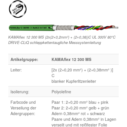
KAMAflex 12 300 MS (2x(2×0,2mm²) + (2×0,38))C UL 300V 80°C
DRIVE-CLiQ schleppkettentaugliche Messsystemleitung
Artikelgruppe:
KAMA
flex
12 300 MS
Leiter:
[2x (2×0,20 mm²) + (2×0,38mm² )]
C
blanker Kupferlitzenleiter
Isolierung:
Polyolefine
Farbcode und
Paar 1: 2×0,20 mm² blau + pink
Verseilung der
Paar 2: 2×0,20 mm² gelb + grün
Adergruppen:
Adern 0,38mm² rot + schwarz
Paare und Adern 0,38mm² in Lagen
verseilt und mit reißfester Folie