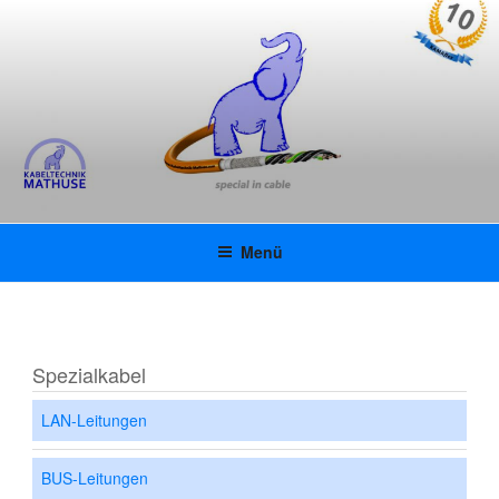
Zum
KABELTECHNIK MATHUSE
Inhalt
springen
GMBH | KAMAFLEX |
INNOVATIVE UL-
SPEZIALKABEL
Menü
Spezialkabel
LAN-Leitungen
BUS-Leitungen