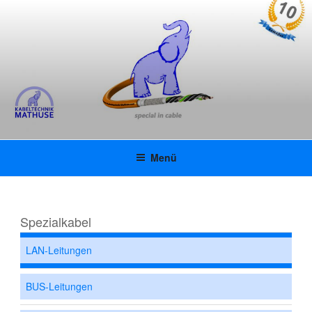
Zum
KABELTECHNIK MATHUSE
Inhalt
springen
GMBH | KAMAFLEX |
INNOVATIVE UL-
SPEZIALKABEL
Menü
Spezialkabel
LAN-Leitungen
BUS-Leitungen