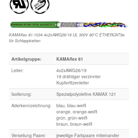
KAMAflex 81-1034 4x2xAWG26/19 UL 300V 80°C ETHERCAT5e
für Schleppketten
Artikelgruppe:
KAMA
flex
81
Leiter:
4x2xAWG26/19
19 drähtiger verzinnter
Kupferlitzenleiter
Isolierung:
Spezialpolyolefine KAMAX 121
Aderkennzeichnung:
blau, blau-weiß
orange, orange-weiß
grün, grün-weiß
braun, braun-weiß
Verseilung Paare:
jeweilige Farbpaare miteinander